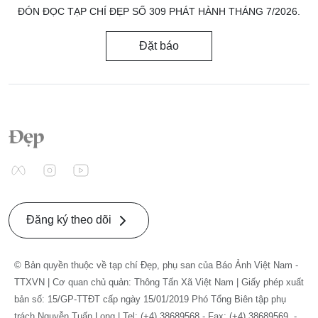
ĐÓN ĐỌC TẠP CHÍ ĐẸP SỐ 309 PHÁT HÀNH THÁNG 7/2026.
Đặt báo
Đăng ký theo dõi
© Bản quyền thuộc về tạp chí Đẹp, phụ san của Báo Ảnh Việt Nam -
TTXVN | Cơ quan chủ quản: Thông Tấn Xã Việt Nam | Giấy phép xuất
bản số: 15/GP-TTĐT cấp ngày 15/01/2019 Phó Tổng Biên tập phụ
trách Nguyễn Tuấn Long | Tel: (+4) 38689568 - Fax: (+4) 38689569. -