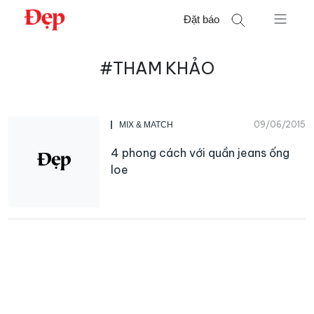
Chuyển
Đặt báo
đến
nội
Tìm
dung
#THAM KHẢO
kiếm
cho:
09/06/2015
MIX & MATCH
4 phong cách với quần jeans ống
loe