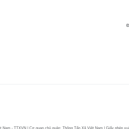
Đ
ệt Nam - TTXVN | Cơ quan chủ quản: Thông Tấn Xã Việt Nam | Giấy phép xu