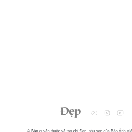
© Bản quyền thuộc về tạp chí Đẹp, phụ san của Báo Ảnh Vi