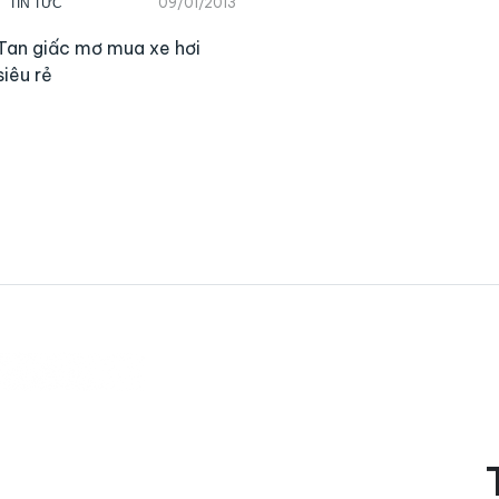
09/01/2013
TIN TỨC
Tan giấc mơ mua xe hơi
siêu rẻ