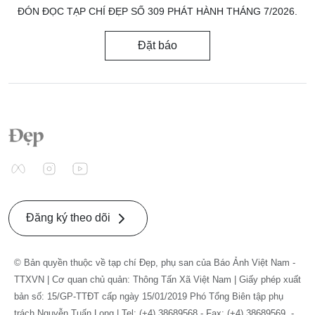
ĐÓN ĐỌC TẠP CHÍ ĐẸP SỐ 309 PHÁT HÀNH THÁNG 7/2026.
Đặt báo
Đăng ký theo dõi
© Bản quyền thuộc về tạp chí Đẹp, phụ san của Báo Ảnh Việt Nam -
TTXVN | Cơ quan chủ quản: Thông Tấn Xã Việt Nam | Giấy phép xuất
bản số: 15/GP-TTĐT cấp ngày 15/01/2019 Phó Tổng Biên tập phụ
trách Nguyễn Tuấn Long | Tel: (+4) 38689568 - Fax: (+4) 38689569. -