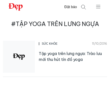
Chuyển
Đặt báo
đến
nội
Tìm
dung
#TẬP YOGA TRÊN LƯNG NGỰA
kiếm
cho:
11/10/2016
SỨC KHỎE
Tập yoga trên lưng ngựa: Trào lưu
mới thu hút tín đồ yoga