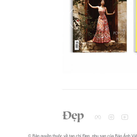
© Bản quyền thuộc về tạp chí Đẹp, phụ san của Báo Ảnh Vi