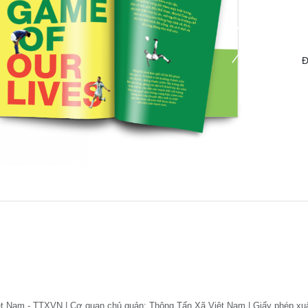
Đ
ệt Nam - TTXVN | Cơ quan chủ quản: Thông Tấn Xã Việt Nam | Giấy phép xu