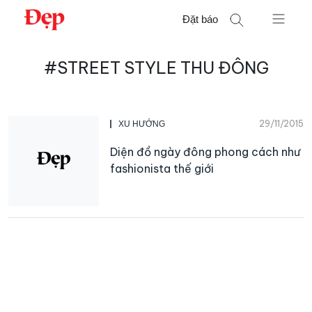
Chuyển
Đặt báo
đến
nội
Tìm
dung
#STREET STYLE THU ĐÔNG
kiếm
cho:
29/11/2015
XU HƯỚNG
Diện đồ ngày đông phong cách như
fashionista thế giới