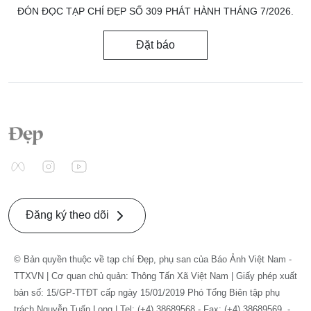
ĐÓN ĐỌC TẠP CHÍ ĐẸP SỐ 309 PHÁT HÀNH THÁNG 7/2026.
Đặt báo
Đăng ký theo dõi
© Bản quyền thuộc về tạp chí Đẹp, phụ san của Báo Ảnh Việt Nam -
TTXVN | Cơ quan chủ quản: Thông Tấn Xã Việt Nam | Giấy phép xuất
bản số: 15/GP-TTĐT cấp ngày 15/01/2019 Phó Tổng Biên tập phụ
trách Nguyễn Tuấn Long | Tel: (+4) 38689568 - Fax: (+4) 38689569. -