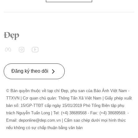
Đăng ký theo dõi
© Bản quyền thuộc về tạp chí Đẹp, phụ san của Báo Ảnh Việt Nam -
TTXVN | Cơ quan chủ quản: Thông Tấn Xã Việt Nam | Giấy phép xuất
bản số: 15/GP-TTĐT cấp ngày 15/01/2019 Phó Tổng Biên tập phụ
trách Nguyễn Tuấn Long | Tel: (+4) 38689568 - Fax: (+4) 38689569. -
Email: deponline@dep.com.vn | Cấm sao chép dưới mọi hình thức
nếu không có sự chấp thuận bằng văn bản