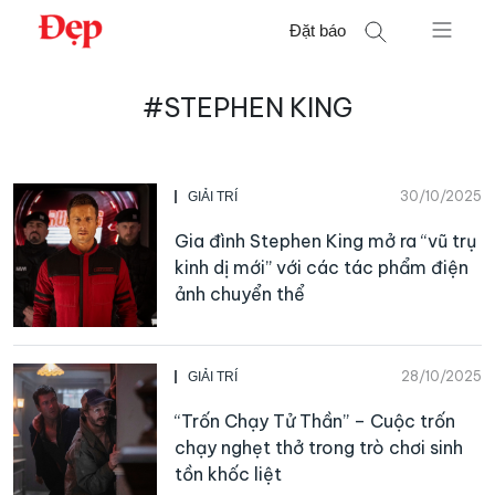
Chuyển
Đặt báo
đến
nội
Tìm
dung
#STEPHEN KING
kiếm
cho:
30/10/2025
GIẢI TRÍ
Gia đình Stephen King mở ra “vũ trụ
kinh dị mới” với các tác phẩm điện
ảnh chuyển thể
28/10/2025
GIẢI TRÍ
“Trốn Chạy Tử Thần” – Cuộc trốn
chạy nghẹt thở trong trò chơi sinh
tồn khốc liệt