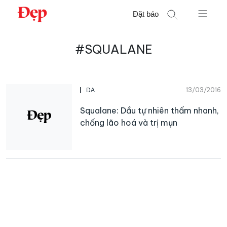
Chuyển
Đặt báo
đến
nội
Tìm
dung
#SQUALANE
kiếm
cho:
13/03/2016
DA
Squalane: Dầu tự nhiên thấm nhanh,
chống lão hoá và trị mụn