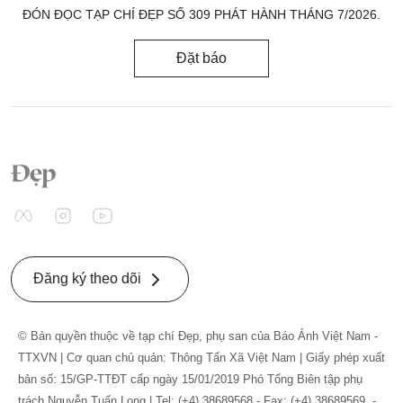
ĐÓN ĐỌC TẠP CHÍ ĐẸP SỐ 309 PHÁT HÀNH THÁNG 7/2026.
Đặt báo
Đăng ký theo dõi
© Bản quyền thuộc về tạp chí Đẹp, phụ san của Báo Ảnh Việt Nam -
TTXVN | Cơ quan chủ quản: Thông Tấn Xã Việt Nam | Giấy phép xuất
bản số: 15/GP-TTĐT cấp ngày 15/01/2019 Phó Tổng Biên tập phụ
trách Nguyễn Tuấn Long | Tel: (+4) 38689568 - Fax: (+4) 38689569. -