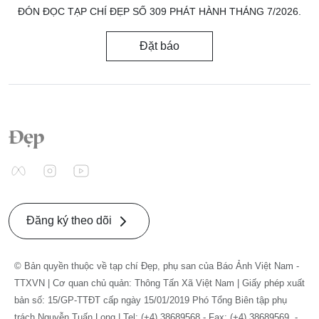
ĐÓN ĐỌC TẠP CHÍ ĐẸP SỐ 309 PHÁT HÀNH THÁNG 7/2026.
Đặt báo
Đăng ký theo dõi
© Bản quyền thuộc về tạp chí Đẹp, phụ san của Báo Ảnh Việt Nam -
TTXVN | Cơ quan chủ quản: Thông Tấn Xã Việt Nam | Giấy phép xuất
bản số: 15/GP-TTĐT cấp ngày 15/01/2019 Phó Tổng Biên tập phụ
trách Nguyễn Tuấn Long | Tel: (+4) 38689568 - Fax: (+4) 38689569. -