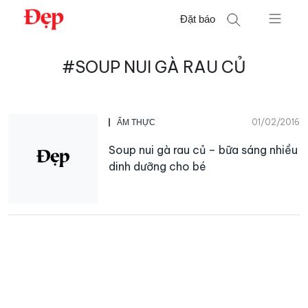
Chuyển
Đặt báo
đến
nội
Tìm
dung
#SOUP NUI GÀ RAU CỦ
kiếm
cho:
01/02/2016
ẨM THỰC
Soup nui gà rau củ – bữa sáng nhiều
dinh dưỡng cho bé