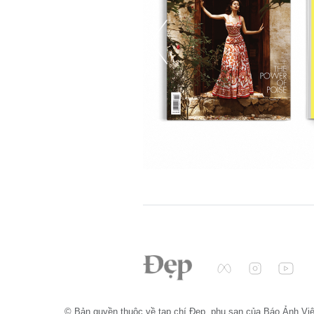
© Bản quyền thuộc về tạp chí Đẹp, phụ san của Báo Ảnh Vi