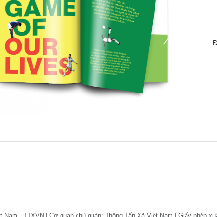
Đ
ệt Nam - TTXVN | Cơ quan chủ quản: Thông Tấn Xã Việt Nam | Giấy phép xu