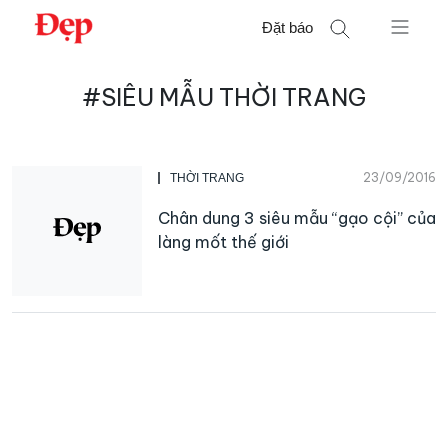
Chuyển
Đặt báo
đến
nội
Tìm
dung
#SIÊU MẪU THỜI TRANG
kiếm
cho:
23/09/2016
THỜI TRANG
Chân dung 3 siêu mẫu “gạo cội” của
làng mốt thế giới