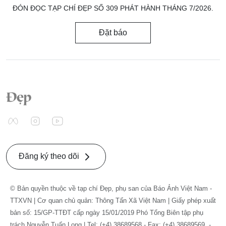
ĐÓN ĐỌC TẠP CHÍ ĐẸP SỐ 309 PHÁT HÀNH THÁNG 7/2026.
Đặt báo
Đăng ký theo dõi
© Bản quyền thuộc về tạp chí Đẹp, phụ san của Báo Ảnh Việt Nam -
TTXVN | Cơ quan chủ quản: Thông Tấn Xã Việt Nam | Giấy phép xuất
bản số: 15/GP-TTĐT cấp ngày 15/01/2019 Phó Tổng Biên tập phụ
trách Nguyễn Tuấn Long | Tel: (+4) 38689568 - Fax: (+4) 38689569. -