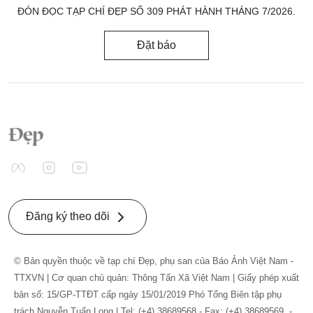
ĐÓN ĐỌC TẠP CHÍ ĐẸP SỐ 309 PHÁT HÀNH THÁNG 7/2026.
Đặt báo
Đăng ký theo dõi
© Bản quyền thuộc về tạp chí Đẹp, phụ san của Báo Ảnh Việt Nam -
TTXVN | Cơ quan chủ quản: Thông Tấn Xã Việt Nam | Giấy phép xuất
bản số: 15/GP-TTĐT cấp ngày 15/01/2019 Phó Tổng Biên tập phụ
trách Nguyễn Tuấn Long | Tel: (+4) 38689568 - Fax: (+4) 38689569. -