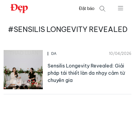
Chuyển
Đặt báo
đến
nội
Tìm
dung
#SENSILIS LONGEVITY REVEALED
kiếm
cho:
10/04/2026
DA
Sensilis Longevity Revealed: Giải
pháp tái thiết làn da nhạy cảm từ
chuyên gia