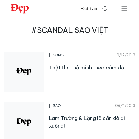
Chuyển
Đặt báo
đến
nội
Tìm
dung
#SCANDAL SAO VIỆT
kiếm
cho:
19/12/2013
SỐNG
Thật thà thả mình theo cám dỗ
06/11/2013
SAO
Lam Trường & Lặng lẽ dần dà đi
xuống!