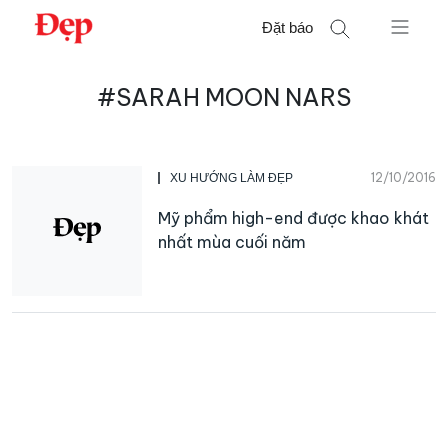
Chuyển
Đặt báo
đến
nội
Tìm
dung
#SARAH MOON NARS
kiếm
cho:
12/10/2016
XU HƯỚNG LÀM ĐẸP
Mỹ phẩm high-end được khao khát
nhất mùa cuối năm