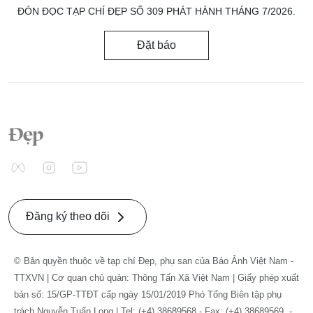
ĐÓN ĐỌC TẠP CHÍ ĐẸP SỐ 309 PHÁT HÀNH THÁNG 7/2026.
Đặt báo
Đăng ký theo dõi
© Bản quyền thuộc về tạp chí Đẹp, phụ san của Báo Ảnh Việt Nam -
TTXVN | Cơ quan chủ quản: Thông Tấn Xã Việt Nam | Giấy phép xuất
bản số: 15/GP-TTĐT cấp ngày 15/01/2019 Phó Tổng Biên tập phụ
trách Nguyễn Tuấn Long | Tel: (+4) 38689568 - Fax: (+4) 38689569. -