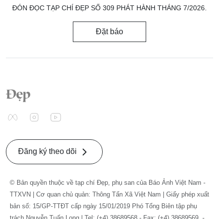
ĐÓN ĐỌC TẠP CHÍ ĐẸP SỐ 309 PHÁT HÀNH THÁNG 7/2026.
Đặt báo
Đăng ký theo dõi
© Bản quyền thuộc về tạp chí Đẹp, phụ san của Báo Ảnh Việt Nam -
TTXVN | Cơ quan chủ quản: Thông Tấn Xã Việt Nam | Giấy phép xuất
bản số: 15/GP-TTĐT cấp ngày 15/01/2019 Phó Tổng Biên tập phụ
trách Nguyễn Tuấn Long | Tel: (+4) 38689568 - Fax: (+4) 38689569. -