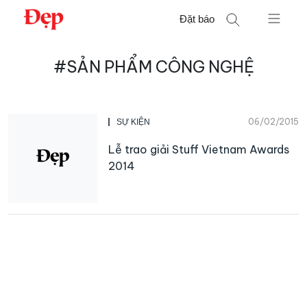
Chuyển
Đặt báo
đến
nội
Tìm
dung
#SẢN PHẨM CÔNG NGHỆ
kiếm
cho:
06/02/2015
SỰ KIỆN
Lễ trao giải Stuff Vietnam Awards
2014