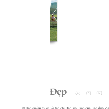
© Bản quyền thuộc về tạp chí Đẹp, phụ san của Báo Ảnh Vi