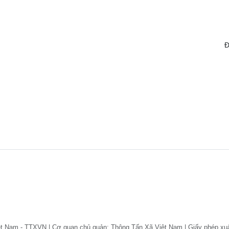
Đ
ệt Nam - TTXVN | Cơ quan chủ quản: Thông Tấn Xã Việt Nam | Giấy phép xu