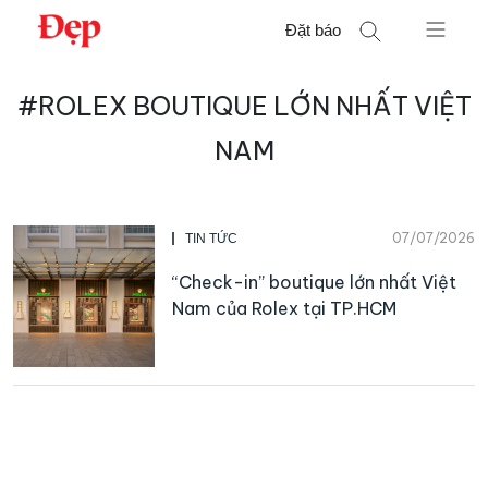
Chuyển
Đặt báo
đến
nội
Tìm
dung
#ROLEX BOUTIQUE LỚN NHẤT VIỆT
kiếm
cho:
NAM
07/07/2026
TIN TỨC
“Check-in” boutique lớn nhất Việt
Nam của Rolex tại TP.HCM