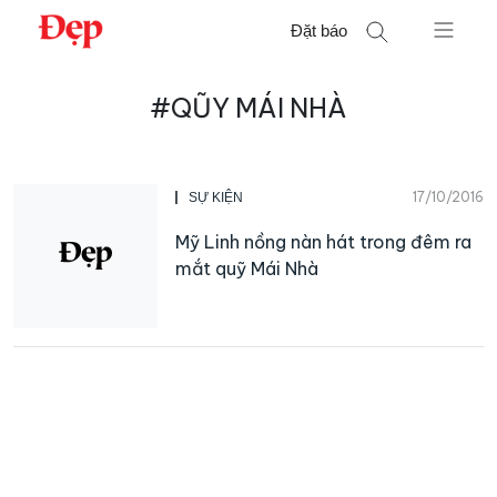
Chuyển
Đặt báo
đến
nội
Tìm
dung
#QŨY MÁI NHÀ
kiếm
cho:
17/10/2016
SỰ KIỆN
Mỹ Linh nồng nàn hát trong đêm ra
mắt quỹ Mái Nhà