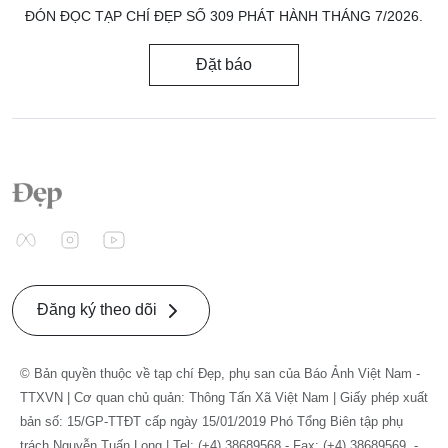
ĐÓN ĐỌC TẠP CHÍ ĐẸP SỐ 309 PHÁT HÀNH THÁNG 7/2026.
Đặt báo
Đăng ký theo dõi
© Bản quyền thuộc về tạp chí Đẹp, phụ san của Báo Ảnh Việt Nam -
TTXVN | Cơ quan chủ quản: Thông Tấn Xã Việt Nam | Giấy phép xuất
bản số: 15/GP-TTĐT cấp ngày 15/01/2019 Phó Tổng Biên tập phụ
trách Nguyễn Tuấn Long | Tel: (+4) 38689568 - Fax: (+4) 38689569. -