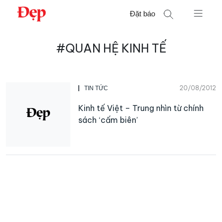
Chuyển
Đặt báo
đến
nội
Tìm
dung
#QUAN HỆ KINH TẾ
kiếm
cho:
20/08/2012
TIN TỨC
Kinh tế Việt – Trung nhìn từ chính
sách ‘cấm biên’