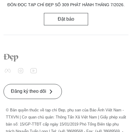
ĐÓN ĐỌC TẠP CHÍ ĐẸP SỐ 309 PHÁT HÀNH THÁNG 7/2026.
Đặt báo
Đăng ký theo dõi
© Bản quyền thuộc về tạp chí Đẹp, phụ san của Báo Ảnh Việt Nam -
TTXVN | Cơ quan chủ quản: Thông Tấn Xã Việt Nam | Giấy phép xuất
bản số: 15/GP-TTĐT cấp ngày 15/01/2019 Phó Tổng Biên tập phụ
trách Nguyễn Tuấn Long | Tel: (+4) 38689568 - Fax: (+4) 38689569. -