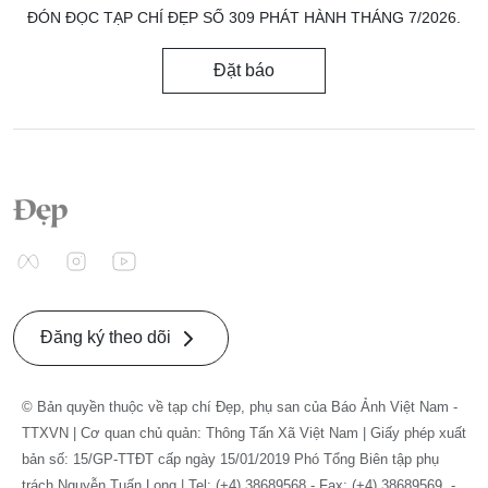
ĐÓN ĐỌC TẠP CHÍ ĐẸP SỐ 309 PHÁT HÀNH THÁNG 7/2026.
Đặt báo
Đăng ký theo dõi
© Bản quyền thuộc về tạp chí Đẹp, phụ san của Báo Ảnh Việt Nam -
TTXVN | Cơ quan chủ quản: Thông Tấn Xã Việt Nam | Giấy phép xuất
bản số: 15/GP-TTĐT cấp ngày 15/01/2019 Phó Tổng Biên tập phụ
trách Nguyễn Tuấn Long | Tel: (+4) 38689568 - Fax: (+4) 38689569. -