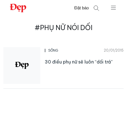
Chuyển
Đặt báo
đến
nội
Tìm
dung
#PHỤ NỮ NÓI DỐI
kiếm
cho:
20/01/2015
SỐNG
30 điều phụ nữ sẽ luôn “dối trá”