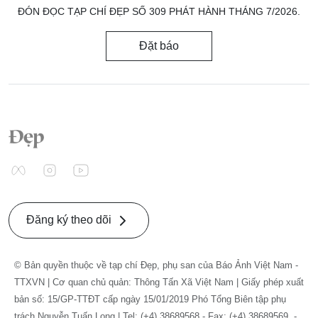
ĐÓN ĐỌC TẠP CHÍ ĐẸP SỐ 309 PHÁT HÀNH THÁNG 7/2026.
Đặt báo
Đăng ký theo dõi
© Bản quyền thuộc về tạp chí Đẹp, phụ san của Báo Ảnh Việt Nam -
TTXVN | Cơ quan chủ quản: Thông Tấn Xã Việt Nam | Giấy phép xuất
bản số: 15/GP-TTĐT cấp ngày 15/01/2019 Phó Tổng Biên tập phụ
trách Nguyễn Tuấn Long | Tel: (+4) 38689568 - Fax: (+4) 38689569. -