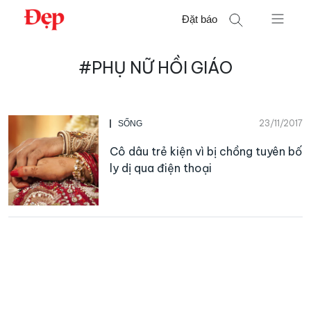
Chuyển
Đặt báo
đến
nội
Tìm
dung
#PHỤ NỮ HỒI GIÁO
kiếm
cho:
23/11/2017
SỐNG
Cô dâu trẻ kiện vì bị chồng tuyên bố
ly dị qua điện thoại