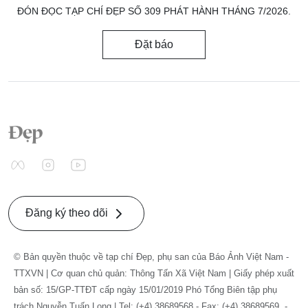
ĐÓN ĐỌC TẠP CHÍ ĐẸP SỐ 309 PHÁT HÀNH THÁNG 7/2026.
Đặt báo
Đăng ký theo dõi
© Bản quyền thuộc về tạp chí Đẹp, phụ san của Báo Ảnh Việt Nam -
TTXVN | Cơ quan chủ quản: Thông Tấn Xã Việt Nam | Giấy phép xuất
bản số: 15/GP-TTĐT cấp ngày 15/01/2019 Phó Tổng Biên tập phụ
trách Nguyễn Tuấn Long | Tel: (+4) 38689568 - Fax: (+4) 38689569. -