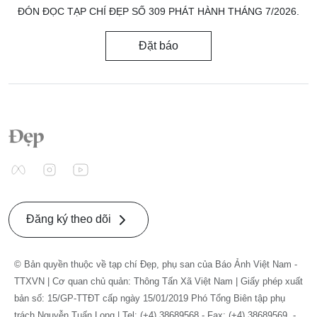
ĐÓN ĐỌC TẠP CHÍ ĐẸP SỐ 309 PHÁT HÀNH THÁNG 7/2026.
Đặt báo
Đăng ký theo dõi
© Bản quyền thuộc về tạp chí Đẹp, phụ san của Báo Ảnh Việt Nam -
TTXVN | Cơ quan chủ quản: Thông Tấn Xã Việt Nam | Giấy phép xuất
bản số: 15/GP-TTĐT cấp ngày 15/01/2019 Phó Tổng Biên tập phụ
trách Nguyễn Tuấn Long | Tel: (+4) 38689568 - Fax: (+4) 38689569. -