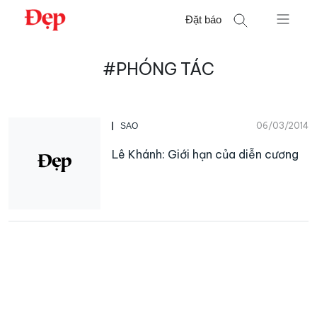
Chuyển
Đặt báo
đến
nội
Tìm
dung
#PHÓNG TÁC
kiếm
cho:
06/03/2014
SAO
Lê Khánh: Giới hạn của diễn cương