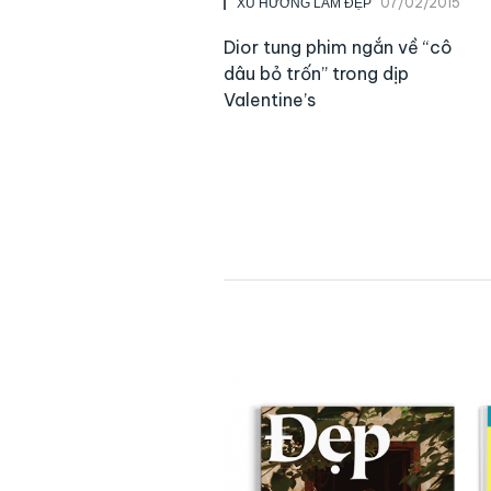
07/02/2015
XU HƯỚNG LÀM ĐẸP
Dior tung phim ngắn về “cô
dâu bỏ trốn” trong dịp
Valentine’s