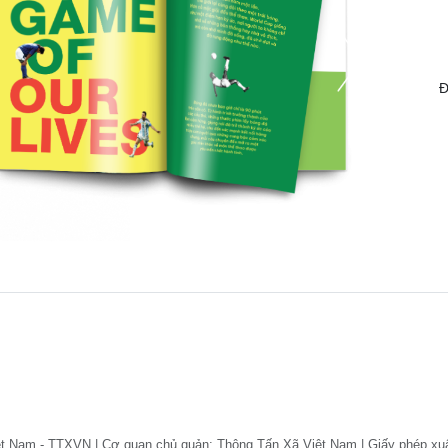
Đ
ệt Nam - TTXVN | Cơ quan chủ quản: Thông Tấn Xã Việt Nam | Giấy phép xu