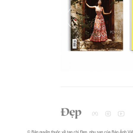
© Bản quyền thuộc về tạp chí Đẹp, phụ san của Báo Ảnh Vi