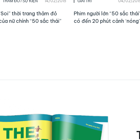
14/02/2015
04/02/201
THẢM ĐỎ / SỰ KIỆN
GIẢI TRÍ
“Soi” thời trang thảm đỏ
Phim người lớn “50 sắc thái
của nữ chính “50 sắc thái”
có đến 20 phút cảnh ‘nóng’