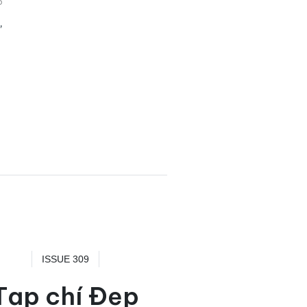
5
”
ISSUE 309
Tạp chí Đẹp