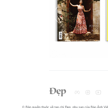
© Bản quyền thuộc về tạp chí Đẹp, phụ san của Báo Ảnh Vi