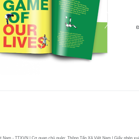
Đ
ệt Nam - TTXVN | Cơ quan chủ quản: Thông Tấn Xã Việt Nam | Giấy phép xu