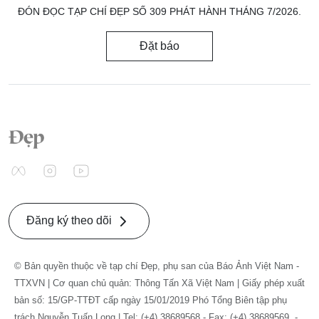
ĐÓN ĐỌC TẠP CHÍ ĐẸP SỐ 309 PHÁT HÀNH THÁNG 7/2026.
Đặt báo
Đăng ký theo dõi
© Bản quyền thuộc về tạp chí Đẹp, phụ san của Báo Ảnh Việt Nam -
TTXVN | Cơ quan chủ quản: Thông Tấn Xã Việt Nam | Giấy phép xuất
bản số: 15/GP-TTĐT cấp ngày 15/01/2019 Phó Tổng Biên tập phụ
trách Nguyễn Tuấn Long | Tel: (+4) 38689568 - Fax: (+4) 38689569. -