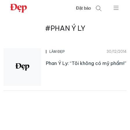
Chuyển
Đặt báo
đến
nội
Tìm
dung
#PHAN Ý LY
kiếm
cho:
30/12/2014
LÀM ĐẸP
Phan Ý Ly: “Tôi không có mỹ phẩm!”