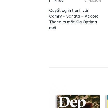
04/10/2016
TIN TỨC
Quyết cạnh tranh với
Camry – Sonata – Accord,
Thaco ra mắt Kia Optima
mới