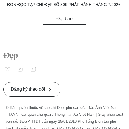
ĐÓN ĐỌC TẠP CHÍ ĐẸP SỐ 309 PHÁT HÀNH THÁNG 7/2026.
Đặt báo
Đăng ký theo dõi
© Bản quyền thuộc về tạp chí Đẹp, phụ san của Báo Ảnh Việt Nam -
TTXVN | Cơ quan chủ quản: Thông Tấn Xã Việt Nam | Giấy phép xuất
bản số: 15/GP-TTĐT cấp ngày 15/01/2019 Phó Tổng Biên tập phụ
trách Nguyễn Tuấn Long | Tel: (+4) 38689568 - Fax: (+4) 38689569. -