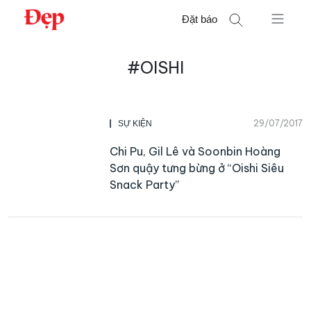
Chuyển
Đặt báo
đến
nội
Tìm
dung
#OISHI
kiếm
cho:
29/07/2017
SỰ KIỆN
Chi Pu, Gil Lê và Soonbin Hoàng
Sơn quậy tưng bừng ở “Oishi Siêu
Snack Party”