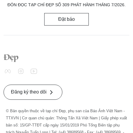
ĐÓN ĐỌC TẠP CHÍ ĐẸP SỐ 309 PHÁT HÀNH THÁNG 7/2026.
Đặt báo
Đăng ký theo dõi
© Bản quyền thuộc về tạp chí Đẹp, phụ san của Báo Ảnh Việt Nam -
TTXVN | Cơ quan chủ quản: Thông Tấn Xã Việt Nam | Giấy phép xuất
bản số: 15/GP-TTĐT cấp ngày 15/01/2019 Phó Tổng Biên tập phụ
trách Nguyễn Tuấn Long | Tel: (+4) 38689568 - Fax: (+4) 38689569. -