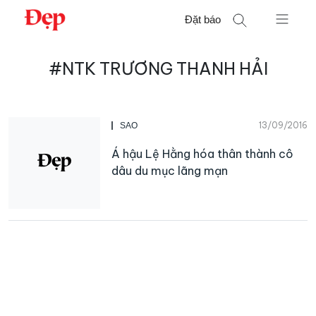
Chuyển
Đặt báo
đến
nội
Tìm
dung
#NTK TRƯƠNG THANH HẢI
kiếm
cho:
13/09/2016
SAO
Á hậu Lệ Hằng hóa thân thành cô
dâu du mục lãng mạn