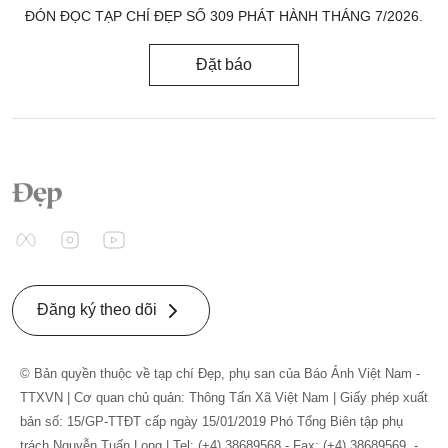
ĐÓN ĐỌC TẠP CHÍ ĐẸP SỐ 309 PHÁT HÀNH THÁNG 7/2026.
Đặt báo
Đăng ký theo dõi
© Bản quyền thuộc về tạp chí Đẹp, phụ san của Báo Ảnh Việt Nam -
TTXVN | Cơ quan chủ quản: Thông Tấn Xã Việt Nam | Giấy phép xuất
bản số: 15/GP-TTĐT cấp ngày 15/01/2019 Phó Tổng Biên tập phụ
trách Nguyễn Tuấn Long | Tel: (+4) 38689568 - Fax: (+4) 38689569. -