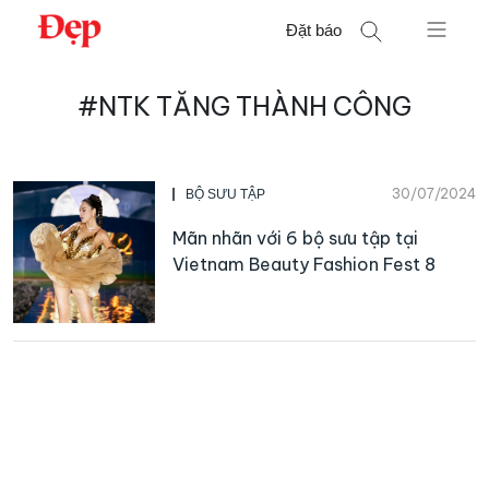
Chuyển
Đặt báo
đến
nội
Tìm
dung
#NTK TĂNG THÀNH CÔNG
kiếm
cho:
30/07/2024
BỘ SƯU TẬP
Mãn nhãn với 6 bộ sưu tập tại
Vietnam Beauty Fashion Fest 8