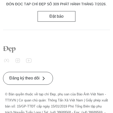
ĐÓN ĐỌC TẠP CHÍ ĐẸP SỐ 309 PHÁT HÀNH THÁNG 7/2026.
Đặt báo
Đăng ký theo dõi
© Bản quyền thuộc về tạp chí Đẹp, phụ san của Báo Ảnh Việt Nam -
TTXVN | Cơ quan chủ quản: Thông Tấn Xã Việt Nam | Giấy phép xuất
bản số: 15/GP-TTĐT cấp ngày 15/01/2019 Phó Tổng Biên tập phụ
trách Nguyễn Tuấn Long | Tel: (+4) 38689568 - Fax: (+4) 38689569. -