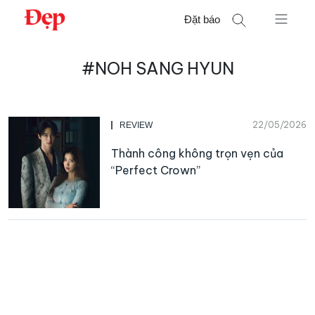
Chuyển
Đặt báo
đến
nội
Tìm
dung
#NOH SANG HYUN
kiếm
cho:
22/05/2026
REVIEW
Thành công không trọn vẹn của
“Perfect Crown”