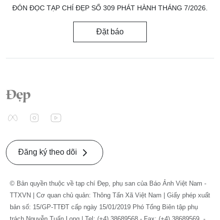
ĐÓN ĐỌC TẠP CHÍ ĐẸP SỐ 309 PHÁT HÀNH THÁNG 7/2026.
Đặt báo
Đăng ký theo dõi
© Bản quyền thuộc về tạp chí Đẹp, phụ san của Báo Ảnh Việt Nam -
TTXVN | Cơ quan chủ quản: Thông Tấn Xã Việt Nam | Giấy phép xuất
bản số: 15/GP-TTĐT cấp ngày 15/01/2019 Phó Tổng Biên tập phụ
trách Nguyễn Tuấn Long | Tel: (+4) 38689568 - Fax: (+4) 38689569. -