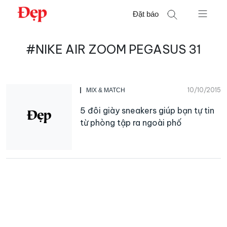
Chuyển
Đặt báo
đến
nội
Tìm
dung
#NIKE AIR ZOOM PEGASUS 31
kiếm
cho:
10/10/2015
MIX & MATCH
5 đôi giày sneakers giúp bạn tự tin
từ phòng tập ra ngoài phố