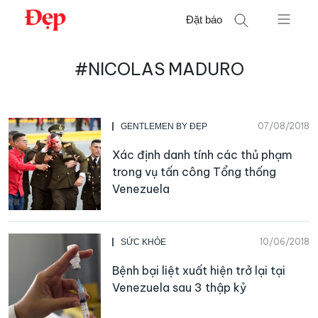
Chuyển
Đặt báo
đến
nội
Tìm
dung
#NICOLAS MADURO
kiếm
cho:
07/08/2018
GENTLEMEN BY ĐẸP
Xác định danh tính các thủ phạm
trong vụ tấn công Tổng thống
Venezuela
10/06/2018
SỨC KHỎE
Bệnh bại liệt xuất hiện trở lại tại
Venezuela sau 3 thập kỷ