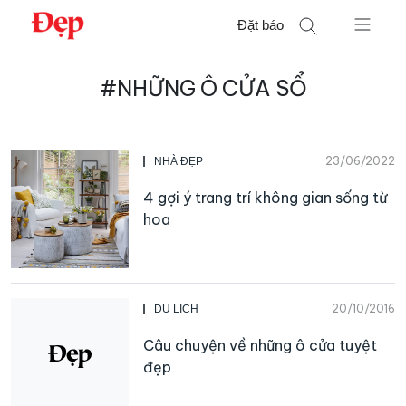
Chuyển
Đặt báo
đến
nội
Tìm
dung
#NHỮNG Ô CỬA SỔ
kiếm
cho:
23/06/2022
NHÀ ĐẸP
4 gợi ý trang trí không gian sống từ
hoa
20/10/2016
DU LỊCH
Câu chuyện về những ô cửa tuyệt
đẹp