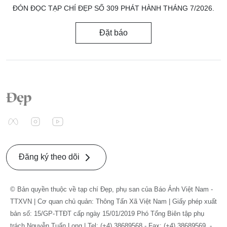
ĐÓN ĐỌC TẠP CHÍ ĐẸP SỐ 309 PHÁT HÀNH THÁNG 7/2026.
Đặt báo
Đăng ký theo dõi
© Bản quyền thuộc về tạp chí Đẹp, phụ san của Báo Ảnh Việt Nam -
TTXVN | Cơ quan chủ quản: Thông Tấn Xã Việt Nam | Giấy phép xuất
bản số: 15/GP-TTĐT cấp ngày 15/01/2019 Phó Tổng Biên tập phụ
trách Nguyễn Tuấn Long | Tel: (+4) 38689568 - Fax: (+4) 38689569. -