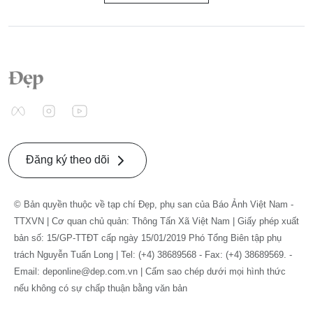
Đăng ký theo dõi
© Bản quyền thuộc về tạp chí Đẹp, phụ san của Báo Ảnh Việt Nam -
TTXVN | Cơ quan chủ quản: Thông Tấn Xã Việt Nam | Giấy phép xuất
bản số: 15/GP-TTĐT cấp ngày 15/01/2019 Phó Tổng Biên tập phụ
trách Nguyễn Tuấn Long | Tel: (+4) 38689568 - Fax: (+4) 38689569. -
Email: deponline@dep.com.vn | Cấm sao chép dưới mọi hình thức
nếu không có sự chấp thuận bằng văn bản