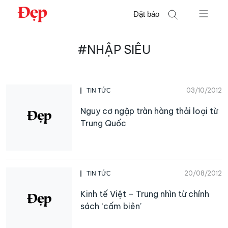
Chuyển
Đặt báo
đến
nội
Tìm
dung
#NHẬP SIÊU
kiếm
cho:
03/10/2012
TIN TỨC
Nguy cơ ngập tràn hàng thải loại từ
Trung Quốc
20/08/2012
TIN TỨC
Kinh tế Việt – Trung nhìn từ chính
sách ‘cấm biên’