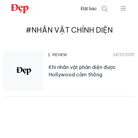
Chuyển
Đặt báo
đến
nội
Tìm
dung
#NHÂN VẬT CHÍNH DIỆN
kiếm
cho:
24/01/2015
REVIEW
Khi nhân vật phản diện được
Hollywood cảm thông