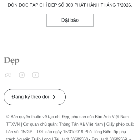
ĐÓN ĐỌC TẠP CHÍ ĐẸP SỐ 309 PHÁT HÀNH THÁNG 7/2026.
Đặt báo
Đăng ký theo dõi
© Bản quyền thuộc về tạp chí Đẹp, phụ san của Báo Ảnh Việt Nam -
TTXVN | Cơ quan chủ quản: Thông Tấn Xã Việt Nam | Giấy phép xuất
bản số: 15/GP-TTĐT cấp ngày 15/01/2019 Phó Tổng Biên tập phụ
trách Nguyễn Tuấn Long | Tel: (+4) 38689568 - Fax: (+4) 38689569. -