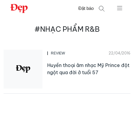
Chuyển
Đặt báo
đến
nội
Tìm
dung
#NHẠC PHẨM R&B
kiếm
cho:
22/04/2016
REVIEW
Huyền thoại âm nhạc Mỹ Prince đột
ngột qua đời ở tuổi 57