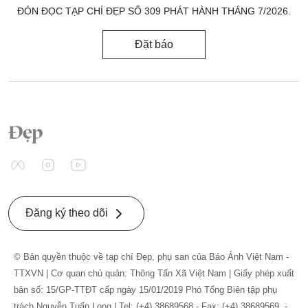
ĐÓN ĐỌC TẠP CHÍ ĐẸP SỐ 309 PHÁT HÀNH THÁNG 7/2026.
Đặt báo
Đăng ký theo dõi
© Bản quyền thuộc về tạp chí Đẹp, phụ san của Báo Ảnh Việt Nam -
TTXVN | Cơ quan chủ quản: Thông Tấn Xã Việt Nam | Giấy phép xuất
bản số: 15/GP-TTĐT cấp ngày 15/01/2019 Phó Tổng Biên tập phụ
trách Nguyễn Tuấn Long | Tel: (+4) 38689568 - Fax: (+4) 38689569. -