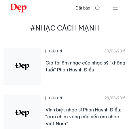
Chuyển
Đặt báo
đến
nội
Tìm
dung
#NHẠC CÁCH MẠNH
kiếm
cho:
30/06/2015
GIẢI TRÍ
Gia tài âm nhạc của nhạc sỹ “không
tuổi” Phan Huỳnh Điểu
29/06/2015
GIẢI TRÍ
Vĩnh biệt nhạc sĩ Phan Huỳnh Điểu:
“con chim vàng của nền âm nhạc
Việt Nam”