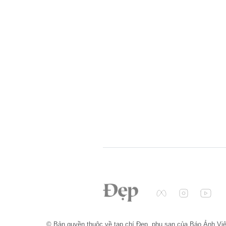
© Bản quyền thuộc về tạp chí Đẹp, phụ san của Báo Ảnh Vi