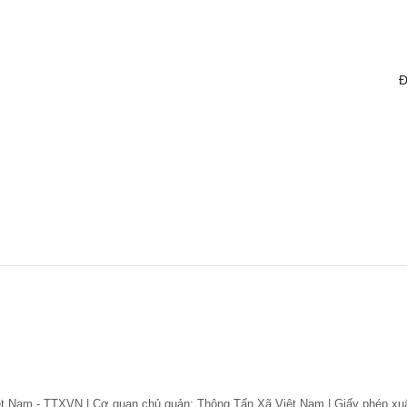
Đ
ệt Nam - TTXVN | Cơ quan chủ quản: Thông Tấn Xã Việt Nam | Giấy phép xu