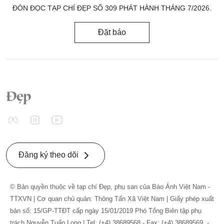
ĐÓN ĐỌC TẠP CHÍ ĐẸP SỐ 309 PHÁT HÀNH THÁNG 7/2026.
Đặt báo
Đăng ký theo dõi
© Bản quyền thuộc về tạp chí Đẹp, phụ san của Báo Ảnh Việt Nam -
TTXVN | Cơ quan chủ quản: Thông Tấn Xã Việt Nam | Giấy phép xuất
bản số: 15/GP-TTĐT cấp ngày 15/01/2019 Phó Tổng Biên tập phụ
trách Nguyễn Tuấn Long | Tel: (+4) 38689568 - Fax: (+4) 38689569. -