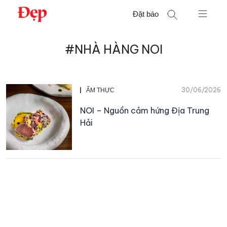
Chuyển
Đặt báo
đến
nội
Tìm
dung
#NHÀ HÀNG NOI
kiếm
cho:
30/06/2026
ẨM THỰC
NOI – Nguồn cảm hứng Địa Trung
Hải