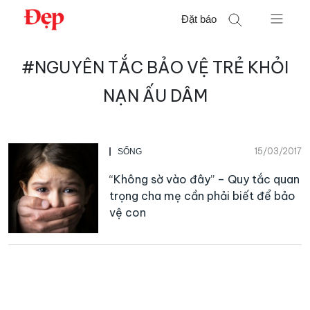
Chuyển
Đặt báo
đến
nội
Tìm
dung
#NGUYÊN TẮC BẢO VỆ TRẺ KHỎI
kiếm
cho:
NẠN ẤU DÂM
15/03/2017
SỐNG
“Không sờ vào đây” – Quy tắc quan
trọng cha mẹ cần phải biết để bảo
vệ con