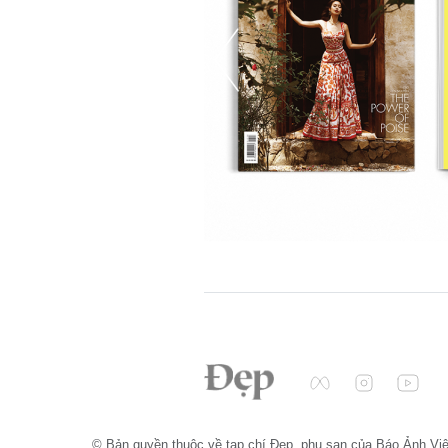
© Bản quyền thuộc về tạp chí Đẹp, phụ san của Báo Ảnh Vi