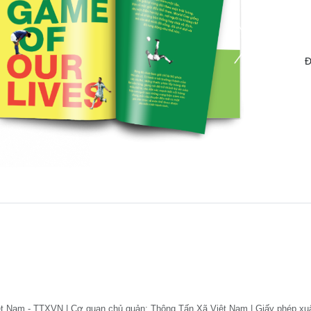
Đ
ệt Nam - TTXVN | Cơ quan chủ quản: Thông Tấn Xã Việt Nam | Giấy phép xu