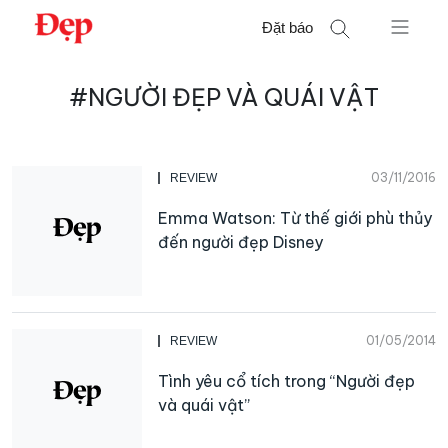
Chuyển
Đặt báo
đến
nội
Tìm
dung
#NGƯỜI ĐẸP VÀ QUÁI VẬT
kiếm
cho:
03/11/2016
REVIEW
Emma Watson: Từ thế giới phù thủy
đến người đẹp Disney
01/05/2014
REVIEW
Tình yêu cổ tích trong “Người đẹp
và quái vật”