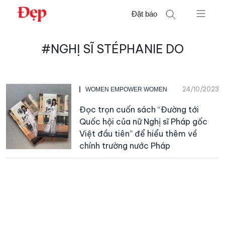
Chuyển
Đặt báo
đến
nội
Tìm
dung
#NGHỊ SĨ STÉPHANIE DO
kiếm
cho:
24/10/2023
WOMEN EMPOWER WOMEN
Đọc trọn cuốn sách “Đường tới
Quốc hội của nữ Nghị sĩ Pháp gốc
Việt đầu tiên” để hiểu thêm về
chính trường nước Pháp