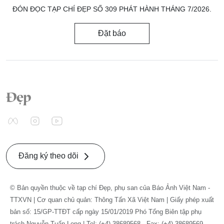
ĐÓN ĐỌC TẠP CHÍ ĐẸP SỐ 309 PHÁT HÀNH THÁNG 7/2026.
Đặt báo
Đăng ký theo dõi
© Bản quyền thuộc về tạp chí Đẹp, phụ san của Báo Ảnh Việt Nam -
TTXVN | Cơ quan chủ quản: Thông Tấn Xã Việt Nam | Giấy phép xuất
bản số: 15/GP-TTĐT cấp ngày 15/01/2019 Phó Tổng Biên tập phụ
trách Nguyễn Tuấn Long | Tel: (+4) 38689568 - Fax: (+4) 38689569. -