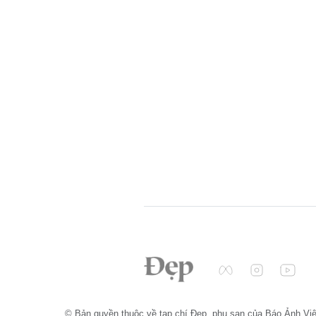
© Bản quyền thuộc về tạp chí Đẹp, phụ san của Báo Ảnh Vi