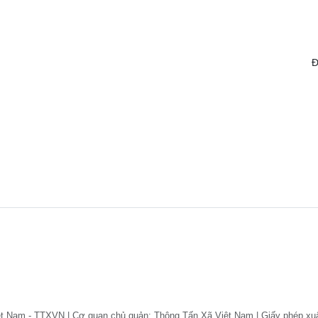
Đ
ệt Nam - TTXVN | Cơ quan chủ quản: Thông Tấn Xã Việt Nam | Giấy phép xu