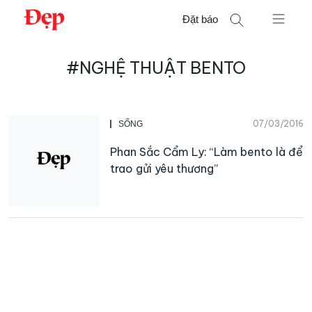
Chuyển
Đặt báo
đến
nội
Tìm
dung
#NGHỆ THUẬT BENTO
kiếm
cho:
07/03/2016
SỐNG
Phan Sắc Cẩm Ly: “Làm bento là để
trao gửi yêu thương”