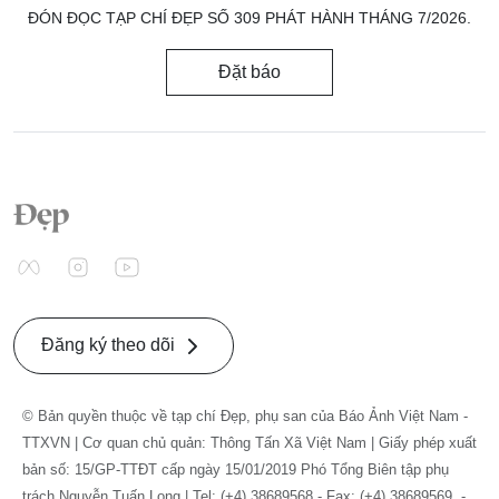
ĐÓN ĐỌC TẠP CHÍ ĐẸP SỐ 309 PHÁT HÀNH THÁNG 7/2026.
Đặt báo
Đăng ký theo dõi
© Bản quyền thuộc về tạp chí Đẹp, phụ san của Báo Ảnh Việt Nam -
TTXVN | Cơ quan chủ quản: Thông Tấn Xã Việt Nam | Giấy phép xuất
bản số: 15/GP-TTĐT cấp ngày 15/01/2019 Phó Tổng Biên tập phụ
trách Nguyễn Tuấn Long | Tel: (+4) 38689568 - Fax: (+4) 38689569. -