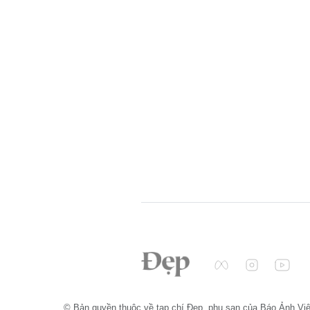
© Bản quyền thuộc về tạp chí Đẹp, phụ san của Báo Ảnh Vi