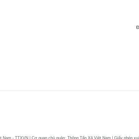
Đ
ệt Nam - TTXVN | Cơ quan chủ quản: Thông Tấn Xã Việt Nam | Giấy phép xu