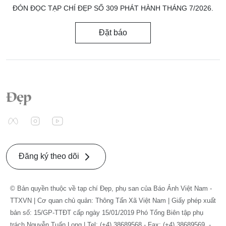
ĐÓN ĐỌC TẠP CHÍ ĐẸP SỐ 309 PHÁT HÀNH THÁNG 7/2026.
Đặt báo
Đăng ký theo dõi
© Bản quyền thuộc về tạp chí Đẹp, phụ san của Báo Ảnh Việt Nam -
TTXVN | Cơ quan chủ quản: Thông Tấn Xã Việt Nam | Giấy phép xuất
bản số: 15/GP-TTĐT cấp ngày 15/01/2019 Phó Tổng Biên tập phụ
trách Nguyễn Tuấn Long | Tel: (+4) 38689568 - Fax: (+4) 38689569. -