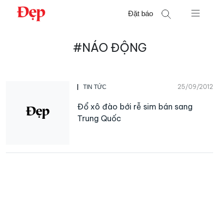
Chuyển
Đặt báo
đến
nội
Tìm
dung
#NÁO ĐỘNG
kiếm
cho:
25/09/2012
TIN TỨC
Đổ xô đào bới rễ sim bán sang
Trung Quốc