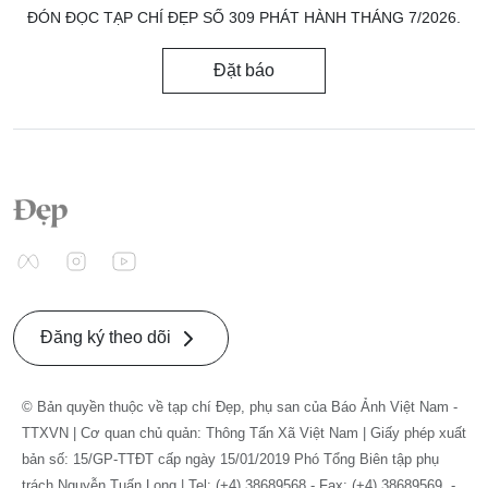
ĐÓN ĐỌC TẠP CHÍ ĐẸP SỐ 309 PHÁT HÀNH THÁNG 7/2026.
Đặt báo
Đăng ký theo dõi
© Bản quyền thuộc về tạp chí Đẹp, phụ san của Báo Ảnh Việt Nam -
TTXVN | Cơ quan chủ quản: Thông Tấn Xã Việt Nam | Giấy phép xuất
bản số: 15/GP-TTĐT cấp ngày 15/01/2019 Phó Tổng Biên tập phụ
trách Nguyễn Tuấn Long | Tel: (+4) 38689568 - Fax: (+4) 38689569. -