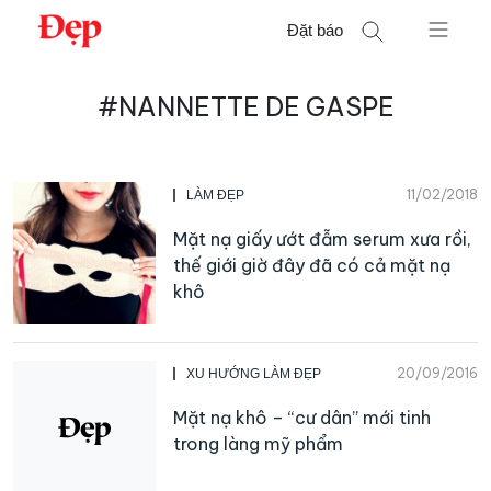
Chuyển
Đặt báo
đến
nội
Tìm
dung
#NANNETTE DE GASPE
kiếm
cho:
11/02/2018
LÀM ĐẸP
Mặt nạ giấy ướt đẫm serum xưa rồi,
thế giới giờ đây đã có cả mặt nạ
khô
20/09/2016
XU HƯỚNG LÀM ĐẸP
Mặt nạ khô – “cư dân” mới tinh
trong làng mỹ phẩm